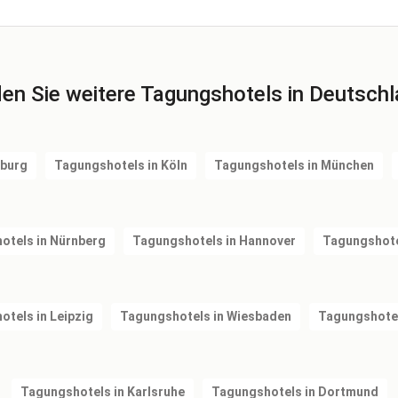
den Sie weitere Tagungshotels in Deutschl
mburg
Tagungshotels in Köln
Tagungshotels in München
otels in Nürnberg
Tagungshotels in Hannover
Tagungshotel
tels in Leipzig
Tagungshotels in Wiesbaden
Tagungshotel
Tagungshotels in Karlsruhe
Tagungshotels in Dortmund